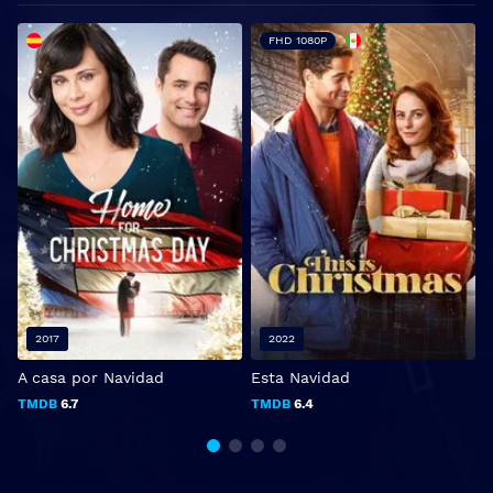
FHD 1080P
2017
2022
A casa por Navidad
Esta Navidad
1
TMDB
6.7
TMDB
6.4