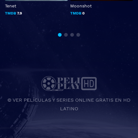
Tenet
Moonshot
A
a
TMDB
7.9
TMDB
0
© VER PELÍCULAS Y SERIES ONLINE GRATIS EN HD
LATINO