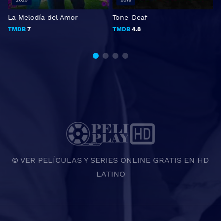
La Melodía del Amor
Tone-Deaf
E
TMDB
7
TMDB
4.8
© VER PELÍCULAS Y SERIES ONLINE GRATIS EN HD
LATINO