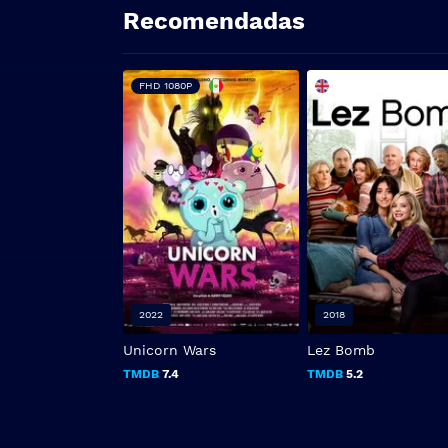
Recomendadas
FHD 1080P
2022
2018
Unicorn Wars
Lez Bomb
TMDB
7.4
TMDB
5.2