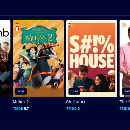
2004
2020
201
Mulán 2
Shithouse
The 
TMDB
5.7
TMDB
0
TMD