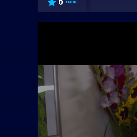
0
TMDB