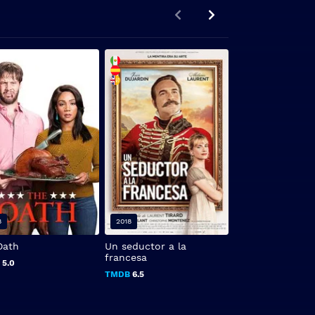
FHD 1080P
8
2018
2022
Oath
Un seductor a la
Desencantada: V
francesa
Giselle
B
5.0
TMDB
6.5
TMDB
7.01