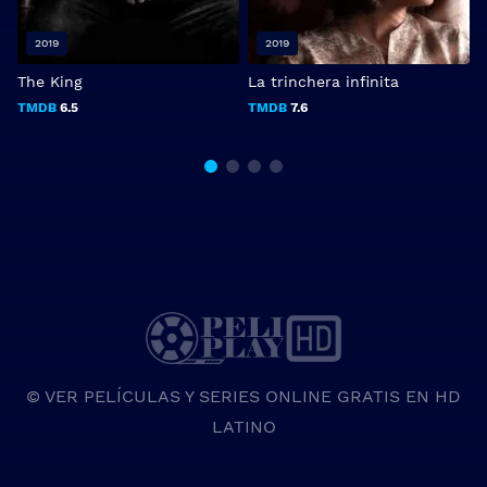
2019
2019
The King
La trinchera infinita
TMDB
6.5
TMDB
7.6
© VER PELÍCULAS Y SERIES ONLINE GRATIS EN HD
LATINO