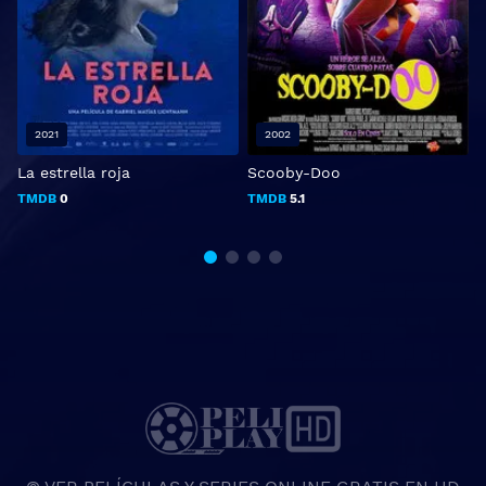
2021
2002
La estrella roja
Scooby-Doo
H
V
TMDB
0
TMDB
5.1