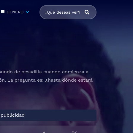
GÉNERO
mundo de pesadilla cuando comienza a
ón. La pregunta es: ¿hasta dónde estará
 publicidad