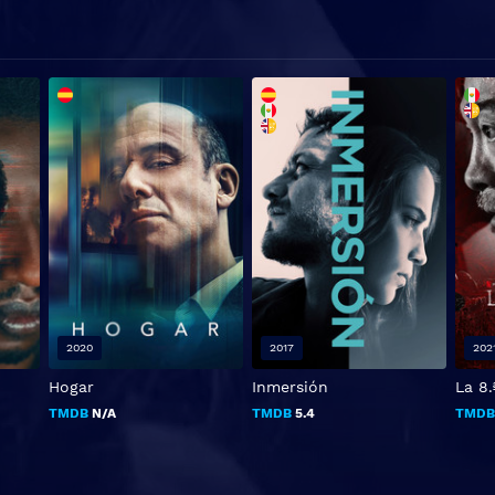
2020
2017
202
Hogar
Inmersión
La 8
TMDB
N/A
TMDB
5.4
TMD