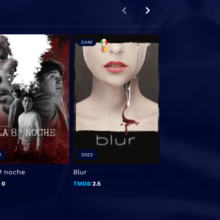
CAM
1
2022
1986
.ª noche
Blur
Critters
B
0
TMDB
2.5
TMDB
6.1