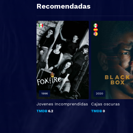
Recomendadas
1996
2020
Jovenes Incomprendidas
Cajas oscuras
TMDB
6.2
TMDB
0