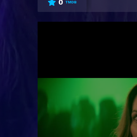
0
TMDB