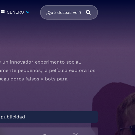
GÉNERO
 de un innovador experimento social.
amente pequeños, la película explora los
eguidores falsos y bots para
 publicidad