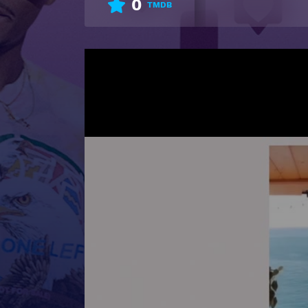
0
TMDB