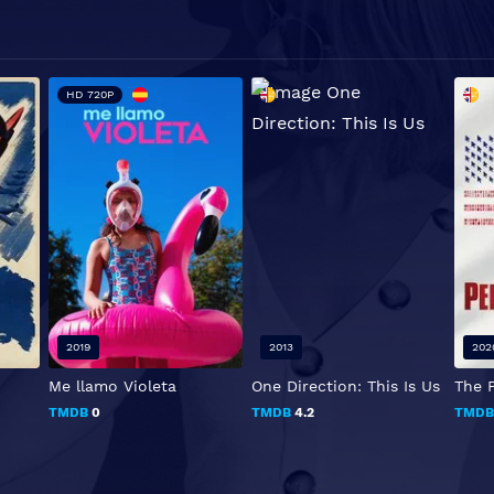
HD 720P
2019
2013
202
Me llamo Violeta
One Direction: This Is Us
The 
TMDB
0
TMDB
4.2
TMD