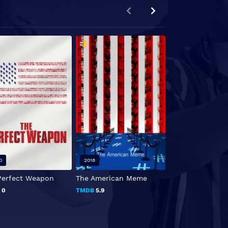
0
2018
2021
Perfect Weapon
The American Meme
Wolfgang
B
0
TMDB
5.9
TMDB
0