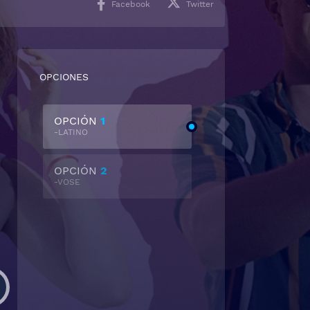
Facebook
Twitter
OPCIONES
OPCIÓN
1
-LATINO
OPCIÓN
2
-VOSE