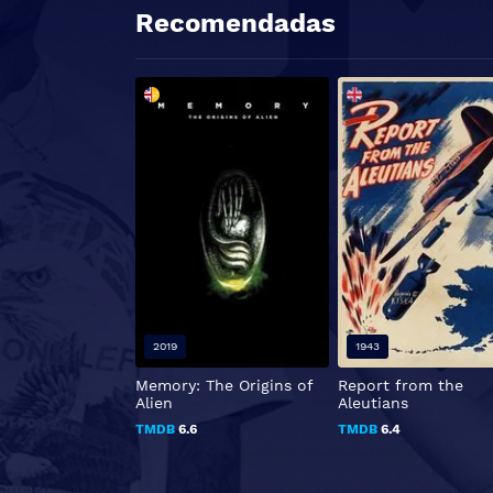
Recomendadas
2019
1943
Memory: The Origins of
Report from the
Alien
Aleutians
TMDB
6.6
TMDB
6.4