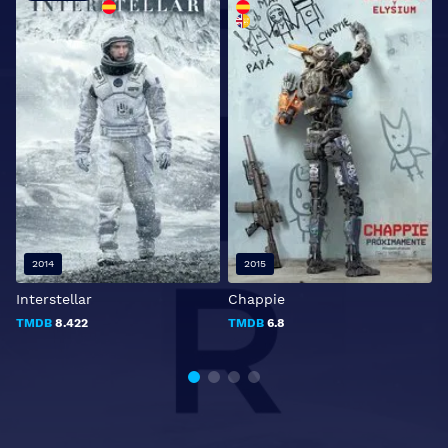
2014
2015
Interstellar
Chappie
B
TMDB
8.422
TMDB
6.8