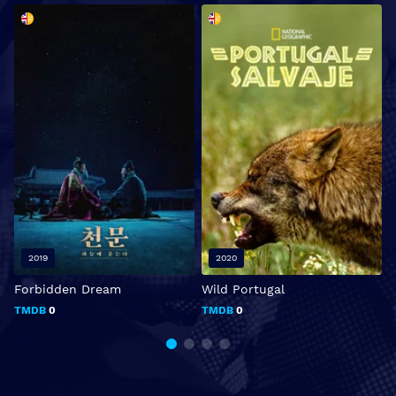
2019
2020
Forbidden Dream
Wild Portugal
P
TMDB
0
TMDB
0