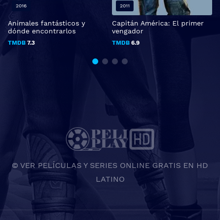
2016
2011
Animales fantásticos y
Capitán América: El primer
L
dónde encontrarlos
vengador
TMDB
7.3
TMDB
6.9
© VER PELÍCULAS Y SERIES ONLINE GRATIS EN HD
LATINO