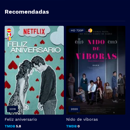
Recomendadas
HD 720P
2018
2020
Feliz aniversario
Nido de víboras
TMDB
5.8
TMDB
0