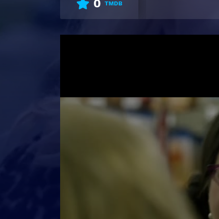
0
TMDB