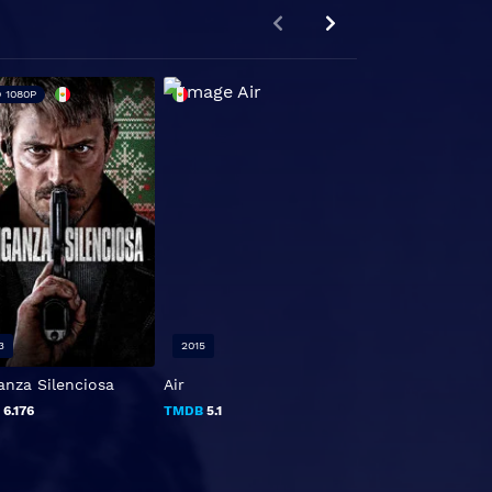
 1080P
3
2015
1983
anza Silenciosa
Air
El ansia
B
6.176
TMDB
5.1
TMDB
6.7