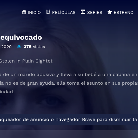
INICIO
PELÍCULAS
SERIES
ESTRENO
r equivocado
2020
375
vistas
tolen in Plain Sightet
a de un marido abusivo y lleva a su bebé a una cabaña 
icía no es de gran ayuda, ella toma el asunto en sus prop
iudad.
loqueador de anuncio o navegador Brave para disminuir la