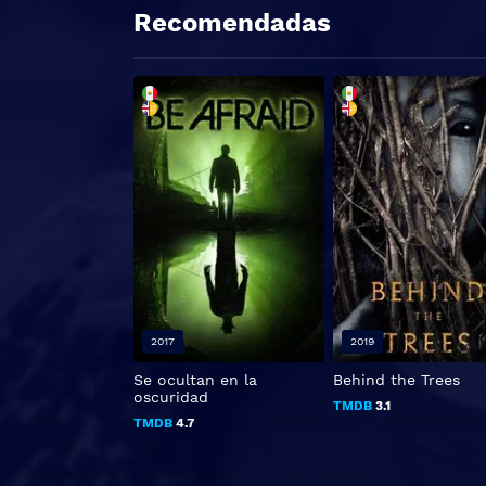
Recomendadas
2017
2019
Se ocultan en la
Behind the Trees
oscuridad
TMDB
3.1
TMDB
4.7