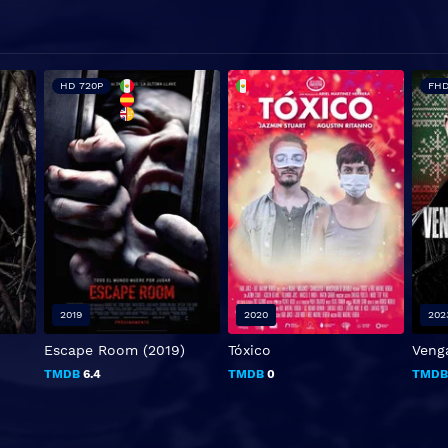
HD 720P
FHD
2019
2020
202
Escape Room (2019)
Tóxico
Veng
TMDB
6.4
TMDB
0
TMD