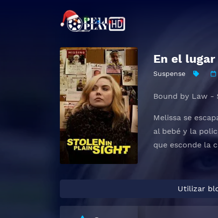
En el luga
Suspense
Bound by Law - S
Melissa se escap
al bebé y la pol
que esconde la c
Utilizar b