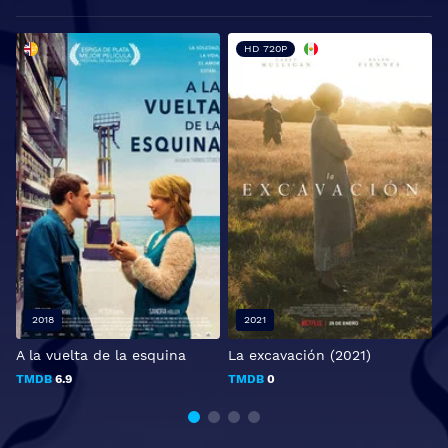
HD 720P
2018
2021
A la vuelta de la esquina
La excavación (2021)
A
TMDB
6.9
TMDB
0