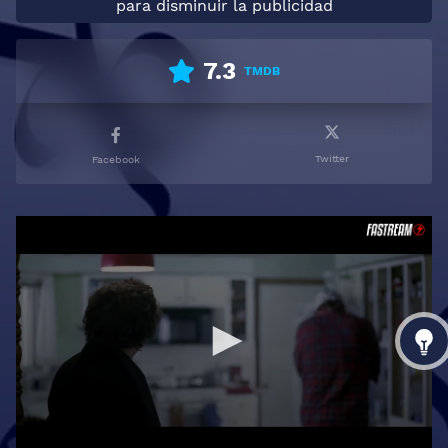
para disminuir la publicidad
7.3
TMDB
Twitter
Facebook