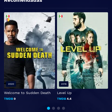
Recomendadas
2020
2016
Welcome to Sudden Death
Level Up
I
TMDB
0
TMDB
4.4