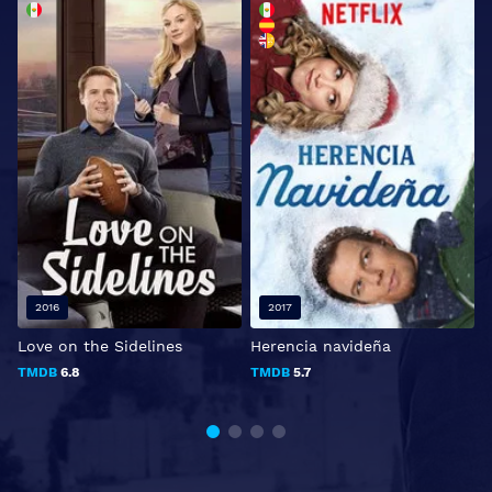
2016
2017
Love on the Sidelines
Herencia navideña
C
S
TMDB
6.8
TMDB
5.7