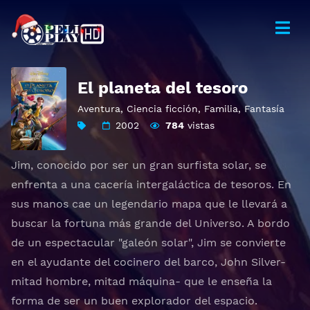
El planeta del tesoro
Aventura
,
Ciencia ficción
,
Familia
,
Fantasía
2002
784
vistas
Jim, conocido por ser un gran surfista solar, se
enfrenta a una cacería intergaláctica de tesoros. En
sus manos cae un legendario mapa que le llevará a
buscar la fortuna más grande del Universo. A bordo
de un espectacular "galeón solar", Jim se convierte
en el ayudante del cocinero del barco, John Silver-
mitad hombre, mitad máquina- que le enseña la
forma de ser un buen explorador del espacio.