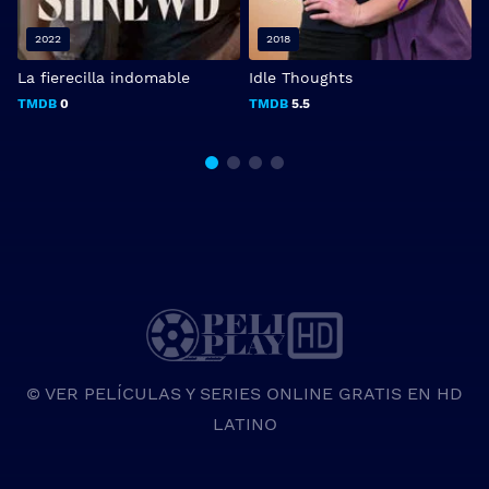
2022
2018
La fierecilla indomable
Idle Thoughts
L
TMDB
0
TMDB
5.5
© VER PELÍCULAS Y SERIES ONLINE GRATIS EN HD
LATINO