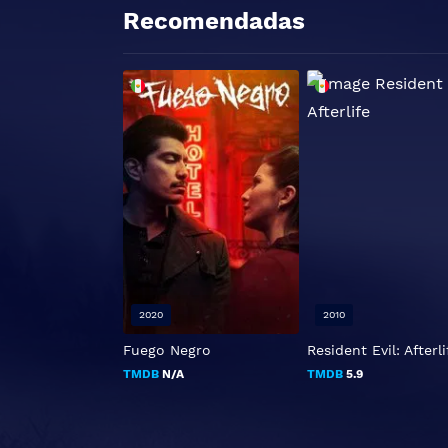
Recomendadas
2020
2010
Fuego Negro
Resident Evil: Afterli
TMDB
N/A
TMDB
5.9