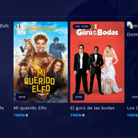
HD 720P
2019
2015
201
fe
Mi querido Elfo
El gurú de las bodas
Los 
TMDB
0
TMDB
0
TMD