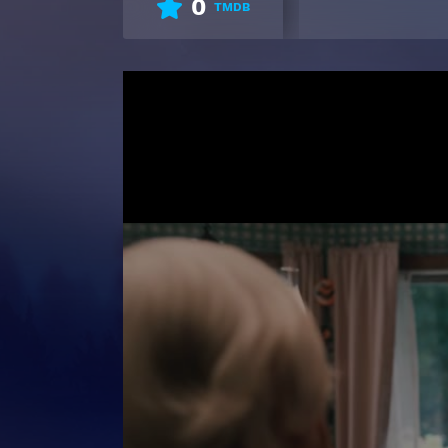
0
TMDB