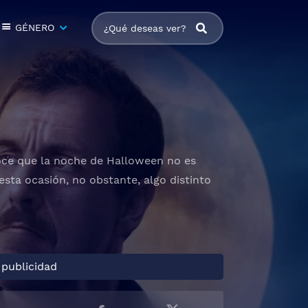
GÉNERO
oce que la noche de Halloween no es
sta ocasión, no obstante, algo distinto
 publicidad