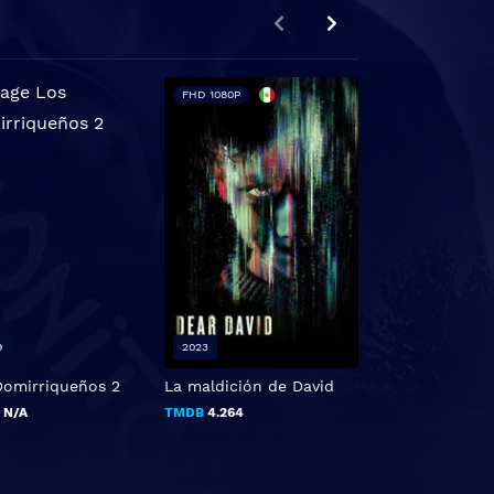
FHD 1080P
9
2023
2018
Domirriqueños 2
La maldición de David
Wildling
B
N/A
TMDB
4.264
TMDB
5.5