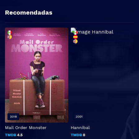
Recomendadas
2018
2001
Mail Order Monster
Hannibal
C
V
TMDB
4.5
TMDB
0