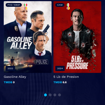
FHD 1080P
CAM
2022
2024
Gasoline Alley
5 Lb de Presion
D
TMDB
0
TMDB
6.6