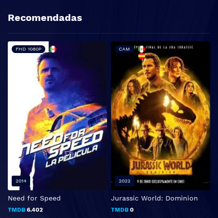
Recomendadas
FHD 1080P
CAM
2014
2022
Need for Speed
Jurassic World: Dominion
T
TMDB
6.402
TMDB
0