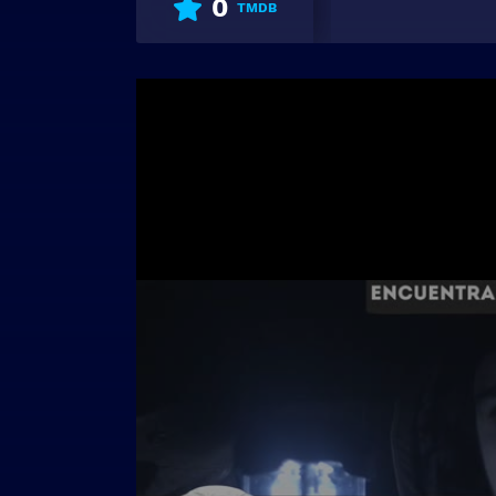
0
TMDB