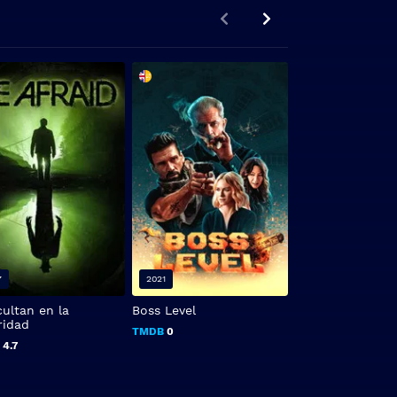
7
2021
2005
ultan en la
Boss Level
El jardinero fiel
ridad
TMDB
0
TMDB
7.4
B
4.7