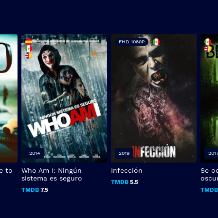
FHD 1080P
2014
2019
201
de to
Who Am I: Ningún
Infección
Se oc
sistema es seguro
oscu
TMDB
5.5
TMDB
7.5
TMD