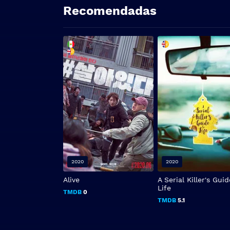
Recomendadas
2020
2020
Alive
A Serial Killer's Gui
Life
TMDB
0
TMDB
5.1