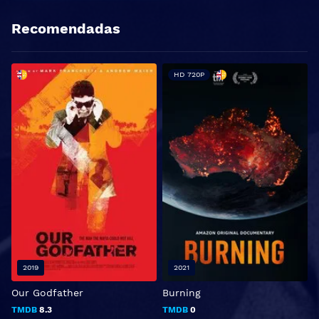
Recomendadas
HD 720P
2019
2021
Our Godfather
Burning
N
TMDB
8.3
TMDB
0