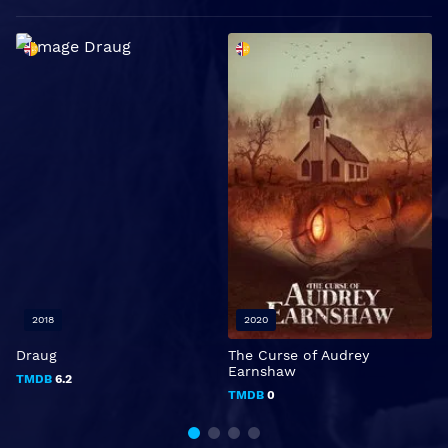
2018
2020
Draug
The Curse of Audrey
I
Earnshaw
TMDB
6.2
TMDB
0