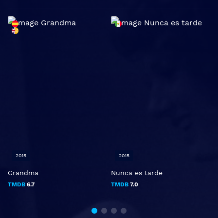
2015
2015
Grandma
Nunca es tarde
M
f
TMDB
6.7
TMDB
7.0