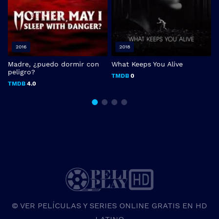
2016
2018
Madre, ¿puedo dormir con
What Keeps You Alive
V
peligro?
TMDB
0
TMDB
4.0
© VER PELÍCULAS Y SERIES ONLINE GRATIS EN HD