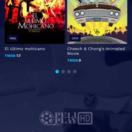
1992
2013
El último mohicano
Cheech & Chong's Animated
T
Movie
d
TMDB
7.7
TMDB
0