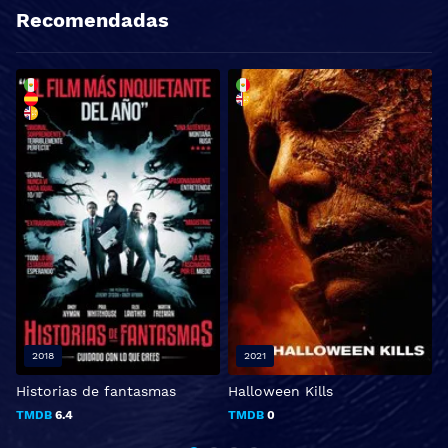
Recomendadas
2018
2021
Historias de fantasmas
Halloween Kills
C
TMDB
6.4
TMDB
0