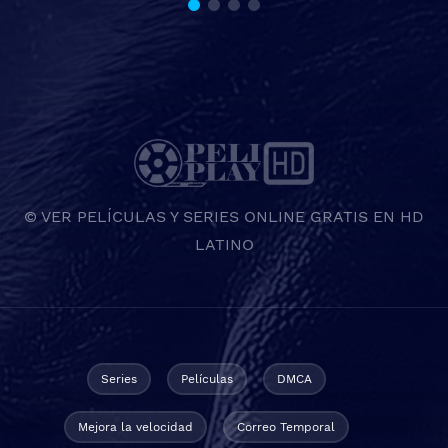
© VER PELÍCULAS Y SERIES ONLINE GRATIS EN HD
LATINO
Series
Películas
DMCA
Mejora la velocidad
Correo Temporal