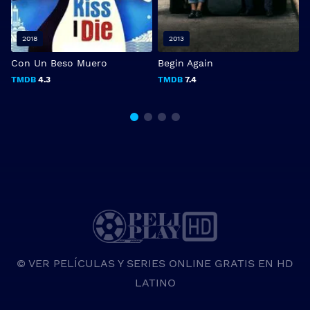
2018
2013
Con Un Beso Muero
Begin Again
A
TMDB
4.3
TMDB
7.4
© VER PELÍCULAS Y SERIES ONLINE GRATIS EN HD
LATINO