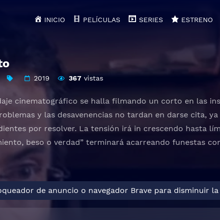
INICIO
PELÍCULAS
SERIES
ESTRENO
to
2019
367
vistas
aje cinematográfico se halla filmando un corto en las in
roblemas y las desavenencias no tardan en darse cita, y
entes por resolver. La tensión irá in crescendo hasta lím
miento, beso o verdad” terminará acarreando funestas co
loqueador de anuncio o navegador Brave para disminuir la