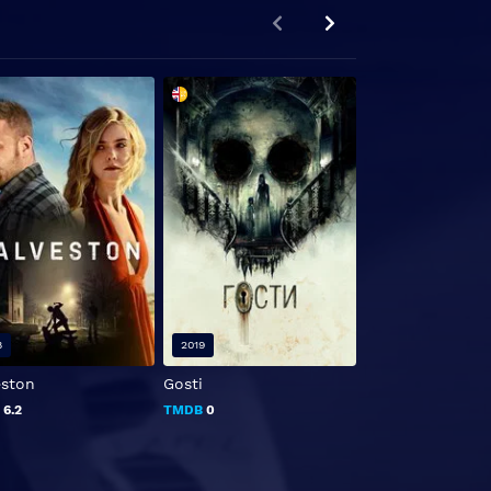
8
2019
2015
eston
Gosti
El secreto de u
obsesión
B
6.2
TMDB
0
TMDB
6.2