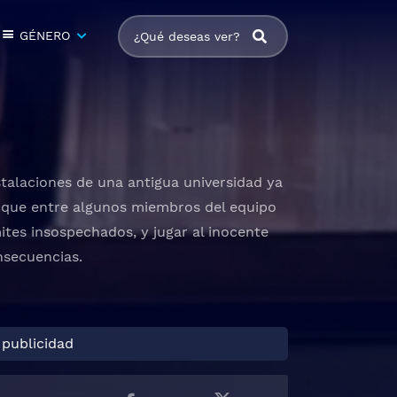
GÉNERO
stalaciones de una antigua universidad ya
a que entre algunos miembros del equipo
ites insospechados, y jugar al inocente
nsecuencias.
 publicidad