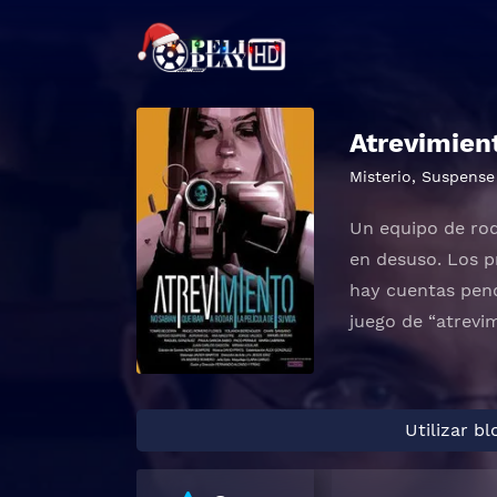
Atrevimien
Misterio
,
Suspense
Un equipo de rod
en desuso. Los p
hay cuentas pendi
juego de “atrevi
Utilizar b