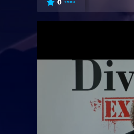
0
TMDB