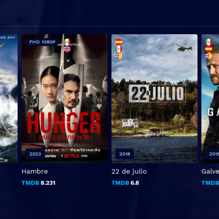
FHD 1080P
2023
2018
201
Hambre
22 de julio
Galv
TMDB
8.231
TMDB
6.8
TMD