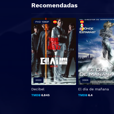
Recomendadas
FHD 1080P
2022
2004
Decibel
El día de mañana
TMDB
6.845
TMDB
6.4