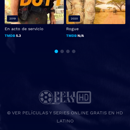
2019
2020
En acto de servicio
Rogue
L
TMDB
5.3
TMDB
N/A
© VER PELÍCULAS Y SERIES ONLINE GRATIS EN HD
LATINO