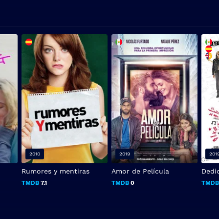
2010
2019
201
Rumores y mentiras
Amor de Película
Dedi
TMDB
7.1
TMDB
0
TMD