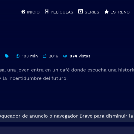
INICIO
PELÍCULAS
SERIES
ESTRENO
e
103 min
2016
374
vistas
sa, una joven entra en un café donde escucha una historia
 la incertidumbre del futuro.
loqueador de anuncio o navegador Brave para disminuir la