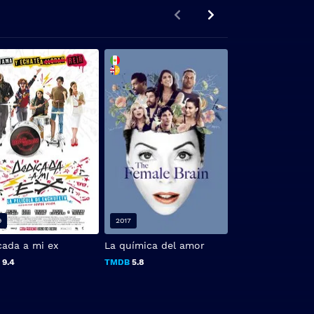
9
2017
2019
cada a mi ex
La química del amor
Vita & Virginia
B
9.4
TMDB
5.8
TMDB
5.5