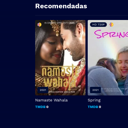
Recomendadas
HD 720P
2021
2021
Namaste Wahala
Spring
TMDB
0
TMDB
0