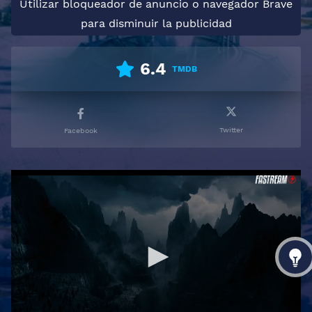
Utilizar bloqueador de anuncio o navegador Brave
para disminuir la publicidad
6.4
TMDB
Twitter
Facebook