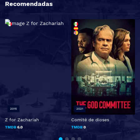
Recomendadas
2015
2021
Z for Zachariah
Comité de dioses
S
TMDB
6.0
TMDB
0