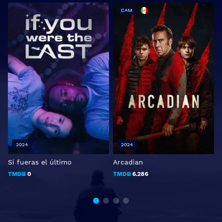
CAM
2024
2024
Si fueras el último
Arcadian
TMDB
0
TMDB
6.286