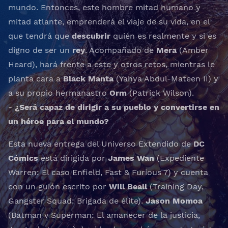
mundo. Entonces, este hombre mitad humano y
mitad atlante, emprenderá el viaje de su vida, en el
que tendrá que
descubrir
quién es realmente y si es
digno de ser un
rey
. Acompañado de
Mera
(Amber
Heard), hará frente a este y otros retos, mientras le
planta cara a
Black Manta
(Yahya Abdul-Mateen II) y
a su propio hermanastro
Orm
(Patrick Wilson).
-
¿Será capaz de dirigir a su pueblo y convertirse en
un héroe para el mundo?
Esta nueva entrega del Universo Extendido de
DC
Cómics
está dirigida por
James Wan
(
Expediente
Warren: El caso Enfield
,
Fast & Furious 7
) y cuenta
con un guión escrito por
Will Beall
(Training Day,
Gangster Squad: Brigada de élite).
Jason
Momoa
(
Batman v Superman: El amanecer de la justicia
,