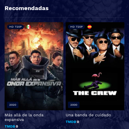
Recomendadas
HD 720P
HD 720P
2020
2000
Más allá de la onda
Una banda de cuidado
expansiva
TMDB
0
TMDB
0