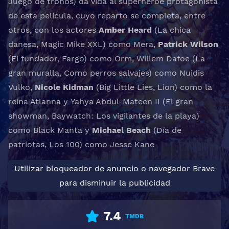
Juego de tronos
) da vida al superhéroe protagonista
de esta película, cuyo reparto se completa, entre
otros, con los actores
Amber Heard
(
La chica
danesa
,
Magic Mike XXL
) como Mera,
Patrick Wilson
(
El fundador
, Fargo) como Orm, Willem Dafoe (
La
gran muralla
, Como perros salvajes) como Nuidis
Vulko,
Nicole Kidman
(Big Little Lies,
Lion
) como la
reina Atlanna y Yahya Abdul-Mateen II (
El gran
showman
,
Baywatch: Los vigilantes de la playa
)
como Black Manta y
Michael Beach
(
Día de
patriotas
,
Los 100
) como Jesse Kane
Utilizar bloqueador de anuncio o navegador Brave
para disminuir la publicidad
7.4
TMDB