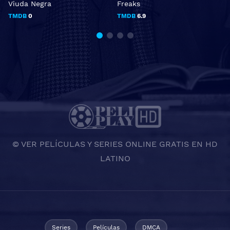
Viuda Negra
Freaks
U
TMDB
0
TMDB
6.9
© VER PELÍCULAS Y SERIES ONLINE GRATIS EN HD
LATINO
Series
Películas
DMCA