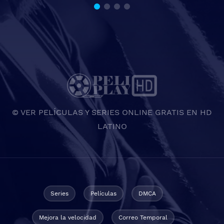
© VER PELÍCULAS Y SERIES ONLINE GRATIS EN HD
LATINO
Series
Películas
DMCA
Mejora la velocidad
Correo Temporal