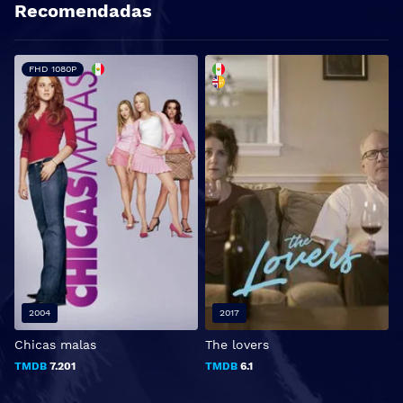
Recomendadas
FHD 1080P
2004
2017
Chicas malas
The lovers
R
TMDB
7.201
TMDB
6.1