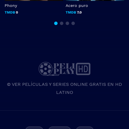
Phony
Acero puro
I
TMDB
0
TMDB
7.0
© VER PELÍCULAS Y SERIES ONLINE GRATIS EN HD
LATINO