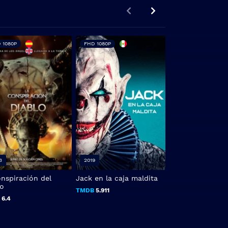
 1080P
FHD 1080P
3
2019
2019
onspiración del
Jack en la caja maldita
Incident at Mon
lo
TMDB
5.911
TMDB
3.3
B
6.4