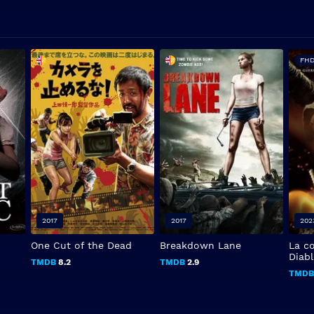
FHD
2017
2017
202
One Cut of the Dead
Breakdown Lane
La c
Diab
TMDB
8.2
TMDB
2.9
TMD