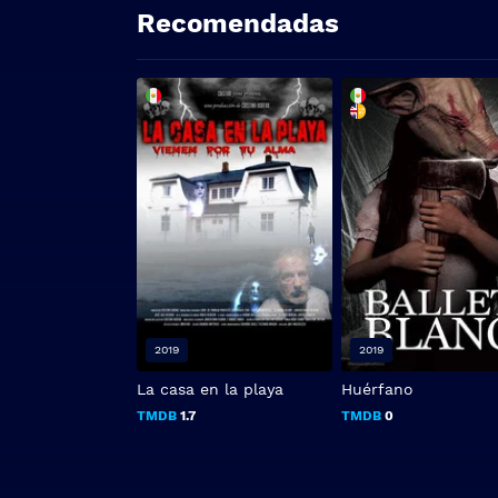
Recomendadas
2019
2019
La casa en la playa
Huérfano
TMDB
1.7
TMDB
0