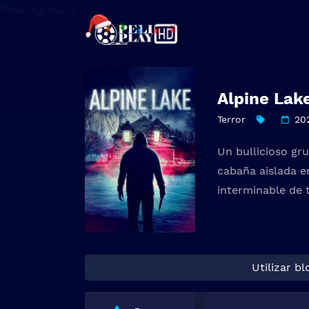
Alpine Lak
Terror
20
Un bullicioso gr
cabaña aislada e
interminable de 
Utilizar b