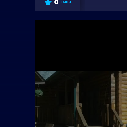
0
TMDB