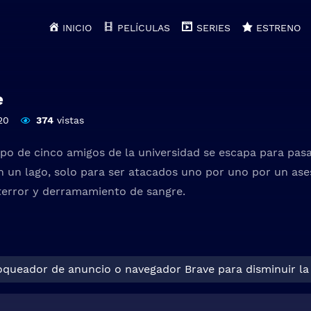
INICIO
PELÍCULAS
SERIES
ESTRENO
e
20
374
vistas
upo de cinco amigos de la universidad se escapa para pas
n un lago, solo para ser atacados uno por uno por un as
terror y derramamiento de sangre.
loqueador de anuncio o navegador Brave para disminuir la