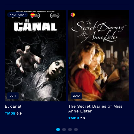
FHD 1080P
2014
2010
El canal
The Secret Diaries of Miss
P
Anne Lister
TMDB
5.9
TMDB
7.0