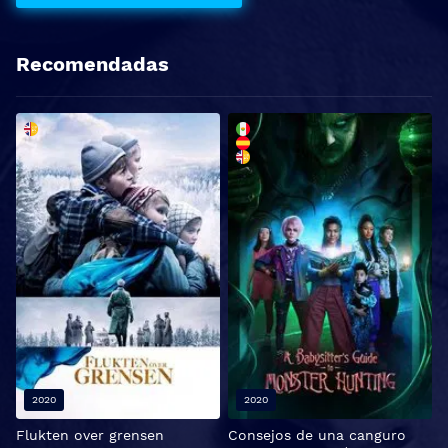
Recomendadas
2020
2020
Flukten over grensen
Consejos de una canguro
L