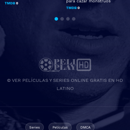
para cazar monstruos
P
TMDB
0
TMDB
0
© VER PELÍCULAS Y SERIES ONLINE GRATIS EN HD
LATINO
Series
Películas
DMCA