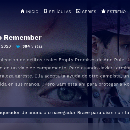
INICIO
PELÍCULAS
SERIES
ESTRENO
to Remember
2020
384
vistas
colección de delitos reales Empty Promises de Ann Rule. J
io en un viaje de campamento. Pero cuando Javier termin
raleza agreste. Ella acepta la ayuda de otro campista, 
ida en sus manos. ¿Pero Sam está ahí para proteger a Ro
loqueador de anuncio o navegador Brave para disminuir la