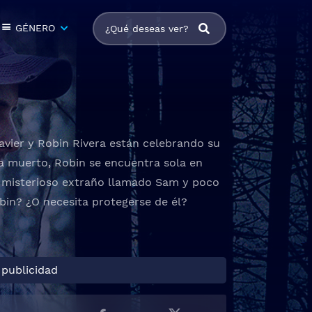
GÉNERO
avier y Robin Rivera están celebrando su
a muerto, Robin se encuentra sola en
un misterioso extraño llamado Sam y poco
bin? ¿O necesita protegerse de él?
 publicidad