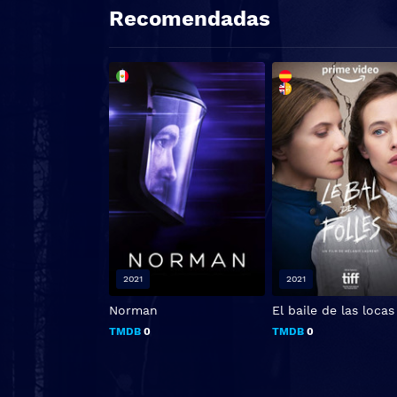
Recomendadas
2021
2021
Norman
El baile de las locas
TMDB
0
TMDB
0