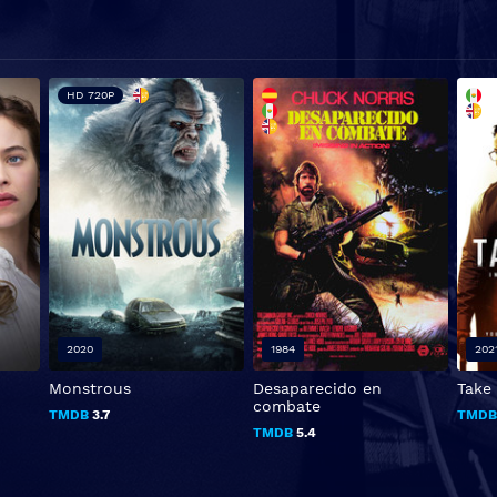
HD 720P
2020
1984
202
Monstrous
Desaparecido en
Take
combate
TMDB
3.7
TMD
TMDB
5.4