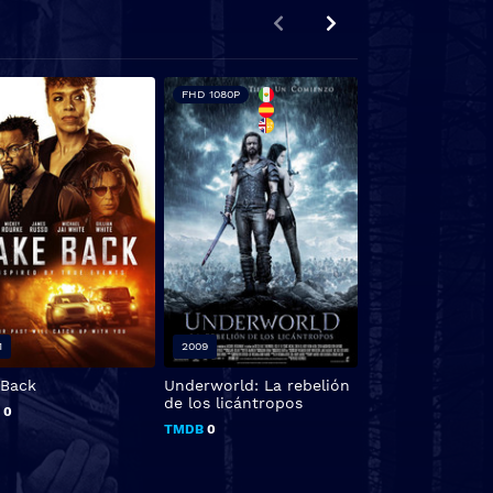
FHD 1080P
1
2009
2018
 Back
Underworld: La rebelión
You Die
de los licántropos
B
0
TMDB
N/A
TMDB
0