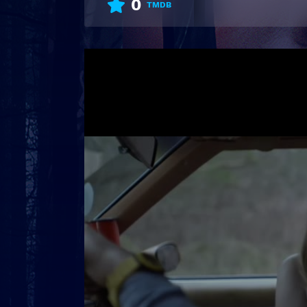
0
TMDB