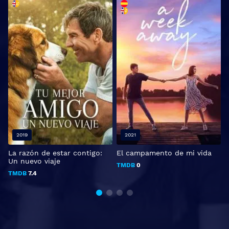
2019
2021
La razón de estar contigo:
El campamento de mi vida
M
Un nuevo viaje
TMDB
0
TMDB
7.4