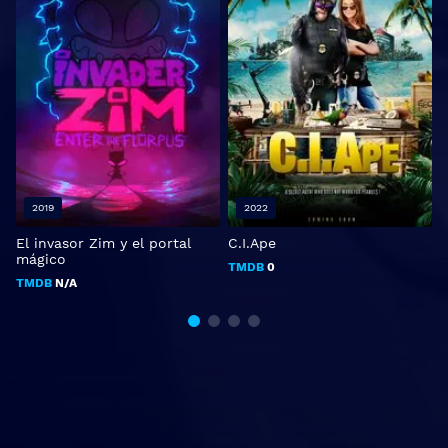
2019
2022
El invasor Zim y el portal
C.I.Ape
R
mágico
TMDB
0
TMDB
N/A