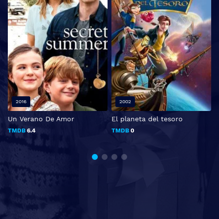
2016
2002
Un Verano De Amor
El planeta del tesoro
T
TMDB
6.4
TMDB
0